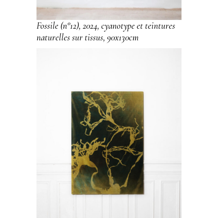
Fossile (n°12), 2024, cyanotype et teintures
naturelles sur tissus, 90x130cm