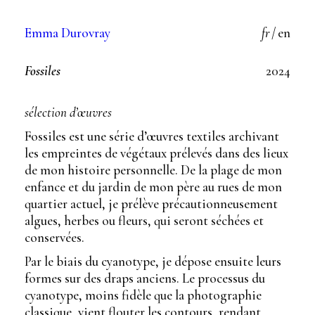
Aller
au
Emma Durovray
fr
/
en
contenu
Fossiles
2024
sélection d’œuvres
Fossiles est une série d’œuvres textiles archivant
les empreintes de végétaux prélevés dans des lieux
de mon histoire personnelle. De la plage de mon
enfance et du jardin de mon père au rues de mon
quartier actuel, je prélève précautionneusement
algues, herbes ou fleurs, qui seront séchées et
conservées.
Par le biais du cyanotype, je dépose ensuite leurs
formes sur des draps anciens. Le processus du
cyanotype, moins fidèle que la photographie
classique, vient flouter les contours, rendant