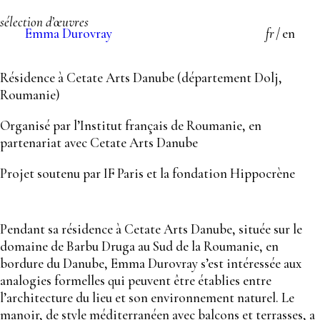
sélection d’œuvres
Emma Durovray
fr
/
en
Résidence à Cetate Arts Danube (département Dolj,
Roumanie)
Organisé par l’Institut français de Roumanie, en
partenariat avec Cetate Arts Danube
Projet soutenu par IF Paris et la fondation Hippocrène
Pendant sa résidence à Cetate Arts Danube, située sur le
domaine de Barbu Druga au Sud de la Roumanie, en
bordure du Danube, Emma Durovray s’est intéressée aux
analogies formelles qui peuvent être établies entre
l’architecture du lieu et son environnement naturel. Le
manoir, de style méditerranéen avec balcons et terrasses, a